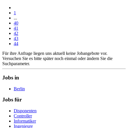
1
...
40
41
42
43
44
Für ihre Anfrage liegen uns aktuell keine Jobangebote vor.
Versuchen Sie es bitte später noch einmal oder ändern Sie die
Suchparameter.
Jobs in
Berlin
Jobs für
Disponenten
Controller
Informatiker
Ingenieure