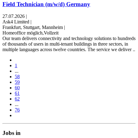
Field Technician (m/w/d) Germany
27.07.2026
|
Ask4 Limited
|
Frankfurt, Stuttgart, Mannheim
|
Homeoffice möglich,Vollzeit
Our team delivers connectivity and technology solutions to hundreds
of thousands of users in multi-tenant buildings in three sectors, in
multiple languages across twelve countries. The service we deliver ..
1
...
58
59
60
61
62
...
76
Jobs in