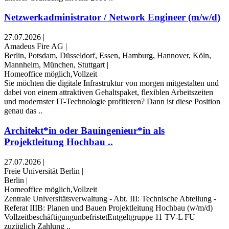
Netzwerkadministrator / Network Engineer (m/w/d)
27.07.2026
|
Amadeus Fire AG
|
Berlin, Potsdam, Düsseldorf, Essen, Hamburg, Hannover, Köln,
Mannheim, München, Stuttgart
|
Homeoffice möglich,Vollzeit
Sie möchten die digitale Infrastruktur von morgen mitgestalten und
dabei von einem attraktiven Gehaltspaket, flexiblen Arbeitszeiten
und modernster IT-Technologie profitieren? Dann ist diese Position
genau das ..
Architekt*in oder Bauingenieur*in als
Projektleitung Hochbau ..
27.07.2026
|
Freie Universität Berlin
|
Berlin
|
Homeoffice möglich,Vollzeit
Zentrale Universitätsverwaltung - Abt. III: Technische Abteilung -
Referat IIIB: Planen und Bauen Projektleitung Hochbau (w/m/d)
VollzeitbeschäftigungunbefristetEntgeltgruppe 11 TV-L FU
zuzüglich Zahlung ..