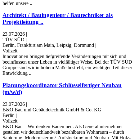
helfen unsere ..
Architekt / Bauingenieur / Bautechniker als
Projektleitung ..
23.07.2026
|
TÜV SÜD
|
Berlin, Frankfurt am Main, Leipzig, Dortmund
|
Vollzeit
Innovationen bringen tiefgreifende Veränderungen mit sich und
beeinflussen unser Leben in vielfältiger Weise. Bei der TÜV SÜD
Gruppe sind wir in hohem Maße bestrebt, ein wichtiger Teil dieser
Entwicklung ..
Planungskoordinator Schlüsselfertiger Neubau
(m/w/d)
23.07.2026
|
B&O Bau und Gebäudetechnik GmbH & Co. KG
|
Berlin
|
Vollzeit
B&O Bau – Wir denken Bauen neu. Als Generalunternehmer
gestalten wir deutschlandweit bezahlbaren Wohnraum – durch
Sanierung, Modernisierung, Aufstockung und Neubau. Mit Holz-