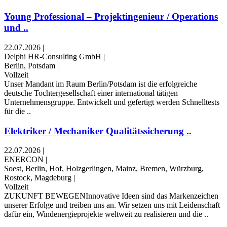
Young Professional – Projektingenieur / Operations
und ..
22.07.2026
|
Delphi HR-Consulting GmbH
|
Berlin, Potsdam
|
Vollzeit
Unser Mandant im Raum Berlin/Potsdam ist die erfolgreiche
deutsche Tochtergesellschaft einer international tätigen
Unternehmensgruppe. Entwickelt und gefertigt werden Schnelltests
für die ..
Elektriker / Mechaniker Qualitätssicherung ..
22.07.2026
|
ENERCON
|
Soest, Berlin, Hof, Holzgerlingen, Mainz, Bremen, Würzburg,
Rostock, Magdeburg
|
Vollzeit
ZUKUNFT BEWEGENInnovative Ideen sind das Marken­zeichen
unserer Erfolge und treiben uns an. Wir setzen uns mit Leiden­schaft
dafür ein, Wind­energie­projekte welt­weit zu realisieren und die ..