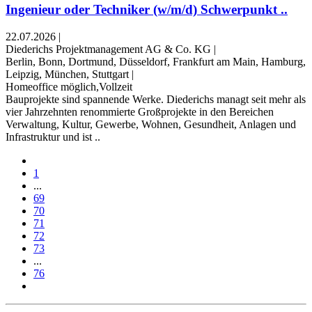
Ingenieur oder Techniker (w/m/d) Schwerpunkt ..
22.07.2026
|
Diederichs Projektmanagement AG & Co. KG
|
Berlin, Bonn, Dortmund, Düsseldorf, Frankfurt am Main, Hamburg,
Leipzig, München, Stuttgart
|
Homeoffice möglich,Vollzeit
Bauprojekte sind spannende Werke. Diederichs managt seit mehr als
vier Jahrzehnten renommierte Großprojekte in den Bereichen
Verwaltung, Kultur, Gewerbe, Wohnen, Gesundheit, Anlagen und
Infrastruktur und ist ..
1
...
69
70
71
72
73
...
76