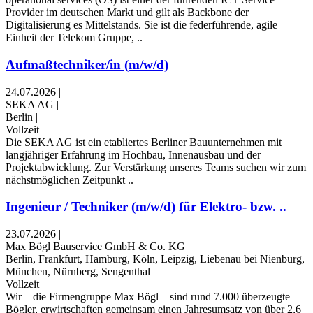
Provider im deutschen Markt und gilt als Backbone der
Digitalisierung es Mittelstands. Sie ist die federführende, agile
Einheit der Telekom Gruppe, ..
Aufmaßtechniker/in (m/w/d)
24.07.2026
|
SEKA AG
|
Berlin
|
Vollzeit
Die SEKA AG ist ein etabliertes Berliner Bauunternehmen mit
langjähriger Erfahrung im Hochbau, Innenausbau und der
Projektabwicklung. Zur Verstärkung unseres Teams suchen wir zum
nächstmöglichen Zeitpunkt ..
Ingenieur / Techniker (m/w/d) für Elektro- bzw. ..
23.07.2026
|
Max Bögl Bauservice GmbH & Co. KG
|
Berlin, Frankfurt, Hamburg, Köln, Leipzig, Liebenau bei Nienburg,
München, Nürnberg, Sengenthal
|
Vollzeit
Wir – die Firmengruppe Max Bögl – sind rund 7.000 überzeugte
Bögler, erwirtschaften gemeinsam einen Jahresumsatz von über 2,6